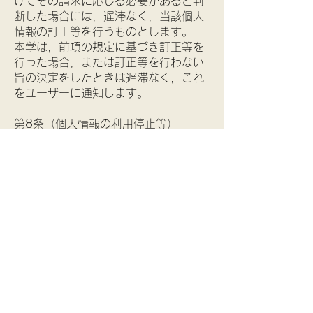
けてその請求に応じる必要があると判
断した場合には，遅滞なく，当該個人
情報の訂正等を行うものとします。
本学は，前項の規定に基づき訂正等を
行った場合，または訂正等を行わない
旨の決定をしたときは遅滞なく，これ
をユーザーに通知します。
第8条（個人情報の利用停止等）
本学は，本人から，個人情報が，利用
目的の範囲を超えて取り扱われている
という理由，または不正の手段により
取得されたものであるという理由によ
り，その利用の停止または消去（以
下，「利用停止等」といいます。）を
求められた場合には，遅滞なく必要な
調査を行います。
前項の調査結果に基づき，その請求に
応じる必要があると判断した場合に
は，遅滞なく，当該個人情報の利用停